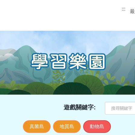
:::
最
遊戲關鍵字:
真菌島
地質島
動物島